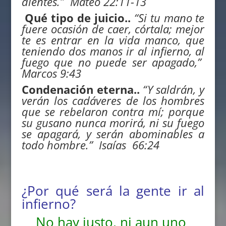
dientes.” Mateo 22:11-13
Qué tipo de juicio..
“
Si tu mano te
fuere ocasión de caer, córtala; mejor
te es entrar en la vida manco, que
teniendo dos manos ir al infierno, al
fuego que no puede ser apagado,”
Marcos 9:43
Condenación eterna..
“
Y saldrán, y
verán los cadáveres de los hombres
que se rebelaron contra mí; porque
su gusano nunca morirá, ni su fuego
se apagará, y serán abominables a
todo hombre.”
Isaías 66:24
¿Por qué será la gente ir al
infierno?
No hay justo, ni aun uno