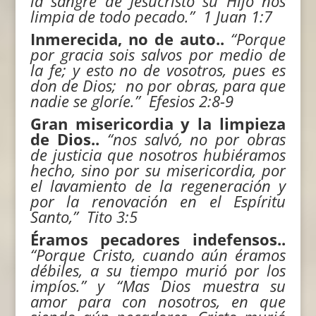
la sangre de Jesucristo su Hijo nos
limpia de todo pecado.” 1 Juan 1:7
Inmerecida, no de auto..
“
Porque
por gracia sois salvos por medio de
la fe; y esto no de vosotros, pues es
don de Dios;
no por obras, para que
nadie se gloríe.” Efesios 2:8-9
Gran misericordia y la limpieza
de Dios..
“
nos salvó, no por obras
de justicia que nosotros hubiéramos
hecho, sino por su misericordia, por
el lavamiento de la regeneración y
por la renovación en el Espíritu
Santo,” Tito 3:5
Éramos pecadores indefensos..
“Porque Cristo, cuando aún éramos
débiles, a su tiempo murió por los
impíos.” y “Mas Dios muestra su
amor para con nosotros, en que