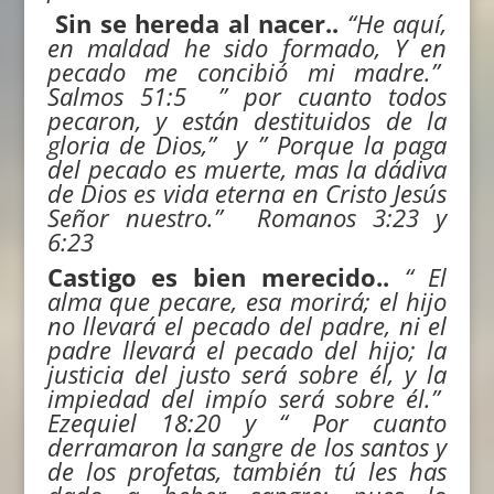
Sin se hereda al nacer..
“
He aquí,
en maldad he sido formado,
Y en
pecado me concibió mi madre.”
Salmos 51:5 ” por cuanto todos
pecaron, y están destituidos de la
gloria de Dios,” y ” Porque la paga
del pecado es muerte, mas la dádiva
de Dios es vida eterna en Cristo Jesús
Señor nuestro.” Romanos
3:23
y
6:23
Castigo es bien merecido..
“
El
alma que pecare, esa morirá; el hijo
no llevará el pecado del padre, ni el
padre llevará el pecado del hijo; la
justicia del justo será sobre él, y la
impiedad del impío será sobre él.”
Ezequiel
18:20 y “
Por cuanto
derramaron la sangre de los santos y
de los profetas, también tú les has