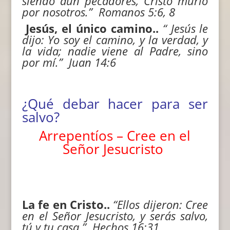
siendo aún pecadores, Cristo murió
por nosotros.” Romanos 5:6, 8
Jesús, el único camino..
“
Jesús le
dijo: Yo soy el camino, y la verdad, y
la vida; nadie viene al Padre, sino
por mí.” Juan 14:6
¿Qué debar hacer para ser
salvo?
Arrepentíos – Cree en el
Señor Jesucristo
La fe en Cristo..
“
Ellos dijeron: Cree
en el Señor Jesucristo, y serás salvo,
tú y tu casa.” Hechos 16:31