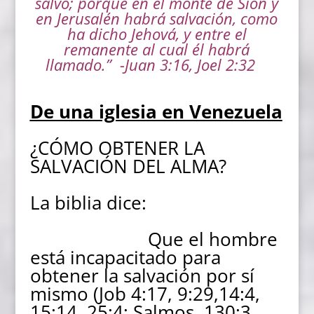
salvo; porque en el monte de Sion y
en Jerusalén habrá salvación, como
ha dicho Jehová, y entre el
remanente al cual él habrá
llamado.”
-Juan 3:16, Joel 2:32
De una iglesia en Venezuela
¿CÓMO OBTENER LA
SALVACIÓN DEL ALMA?
La biblia dice:
Que el hombre
está incapacitado para
obtener la salvación por sí
mismo (Job 4:17, 9:29,14:4,
15:14, 25:4; Salmos. 130:3,