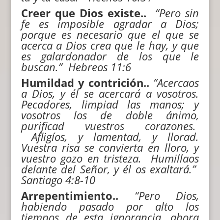
Creer que Dios existe..
“
Pero sin
fe es imposible agradar a Dios;
porque es necesario que el que se
acerca a Dios crea que le hay, y que
es galardonador de los que le
buscan.” Hebreos 11:6
Humildad y contrición..
“Acercaos
a Dios, y él se acercará a vosotros.
Pecadores, limpiad las manos; y
vosotros los de doble ánimo,
purificad vuestros corazones.
Afligíos, y lamentad, y llorad.
Vuestra risa se convierta en lloro, y
vuestro gozo en tristeza. Humillaos
delante del Señor, y él os exaltará.”
Santiago
4:8-10
Arrepentimiento..
“
Pero Dios,
habiendo pasado por alto los
tiempos de esta ignorancia, ahora