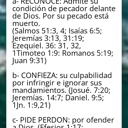
a- RECONOCE: Admite su
condición de pecador delante
de Dios. Por su pecado está
muerto.
(Salmos 51:3, 4; Isaías 6:5;
Jeremías 3:13, 31:19;
Ezequiel. 36: 31, 32,
1Timoteo 1:9: Romanos 5:19;
Juan 9:31)
b- CONFIEZA: su culpabilidad
por infringir e ignorar sus
mandamientos. (Josué. 7:20;
Jeremías. 14:7; Daniel. 9:5;
1Jn. 1:9,21)
c- PIDE PERDON: por ofender
a Dios. (Efesios 1:17;