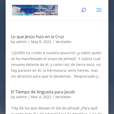
Lo que Jesús hizo en la Cruz
by
admin
|
May 8, 2022
|
Verdades
“¿QUIÉN ha creído á nuestro anuncio? ¿y sobre quién
se ha manifestado el brazo de Jehová? Y subirá cual
renuevo delante de él, y como raíz de tierra seca: no
hay parecer en él, ni hermosura: verlo hemos, mas
sin atractivo para que le deseemos. Despreciado y...
El Tiempo de Angustia para Jacob
by
admin
|
Mar 4, 2022
|
Verdades
“!!Ay de los que desean el día de Jehová! ¿Para qué
queréis este día de Jehová? Será de tinieblas, y no de