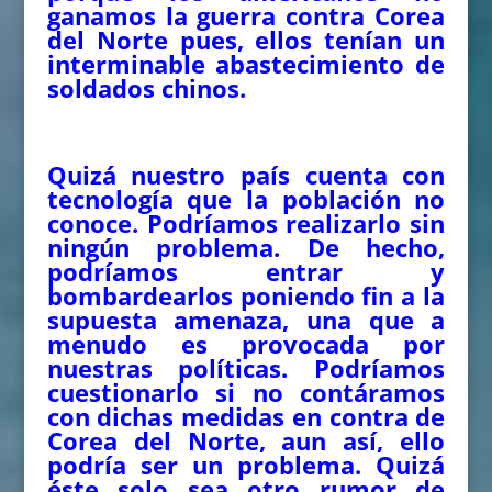
ganamos la guerra contra Corea
del Norte pues, ellos tenían un
interminable abastecimiento de
soldados chinos.
Quizá nuestro país cuenta con
tecnología que la población no
conoce. Podríamos realizarlo sin
ningún problema. De hecho,
podríamos entrar y
bombardearlos poniendo fin a la
supuesta amenaza, una que a
menudo es provocada por
nuestras políticas. Podríamos
cuestionarlo si no contáramos
con dichas medidas en contra de
Corea del Norte, aun así, ello
podría ser un problema. Quizá
éste solo sea otro rumor de