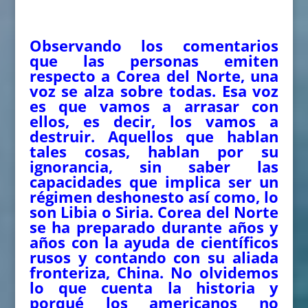
Observando los comentarios
que las personas emiten
respecto a Corea del Norte, una
voz se alza sobre todas. Esa voz
es que vamos a arrasar con
ellos, es decir, los vamos a
destruir. Aquellos que hablan
tales cosas, hablan por su
ignorancia, sin saber las
capacidades que implica ser un
régimen deshonesto así como, lo
son Libia o Siria. Corea del Norte
se ha preparado durante años y
años con la ayuda de científicos
rusos y contando con su aliada
fronteriza, China. No olvidemos
lo que cuenta la historia y
porqué los americanos no