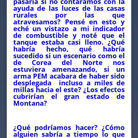
pasaría si no contáramos con la
ayuda de las luces de las casas
rurales por las que
atravesamos? Pensé en esto y
eché un vistazo a mi indicador
de combustible y noté que el
tanque estaba casi lleno. ¿Qué
habría hecho, qué habría
sucedido si un escenario como el
de Corea del Norte nos
estuviera amenazando, si un
arma PEM acabara de haber sido
desplegada incluso a miles de
millas hacia el este? ¿Los efectos
cubrirían el gran estado de
Montana?
¿Qué podríamos hacer? ¿Cómo
alguien sabría a tiempo lo que