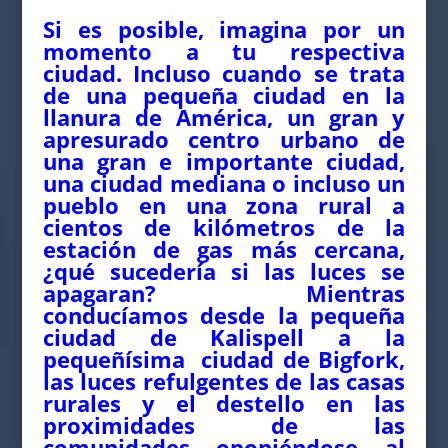
Si es posible, imagina por un
momento a tu respectiva
ciudad. Incluso cuando se trata
de una pequeña ciudad en la
llanura de América, un gran y
apresurado centro urbano de
una gran e importante ciudad,
una ciudad mediana o incluso un
pueblo en una zona rural a
cientos de kilómetros de la
estación de gas más cercana,
¿qué sucedería si las luces se
apagaran? Mientras
conducíamos desde la pequeña
ciudad de Kalispell a la
pequeñísima ciudad de Bigfork,
las luces refulgentes de las casas
rurales y el destello en las
proximidades de las
comunidades oponiéndose al