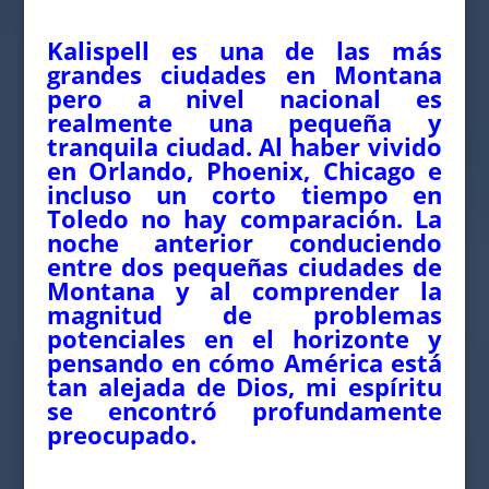
Kalispell es una de las más
grandes ciudades en Montana
pero a nivel nacional es
realmente una pequeña y
tranquila ciudad. Al haber vivido
en Orlando, Phoenix, Chicago e
incluso un corto tiempo en
Toledo no hay comparación. La
noche anterior conduciendo
entre dos pequeñas ciudades de
Montana y al comprender la
magnitud de problemas
potenciales en el horizonte y
pensando en cómo América está
tan alejada de Dios, mi espíritu
se encontró profundamente
preocupado.