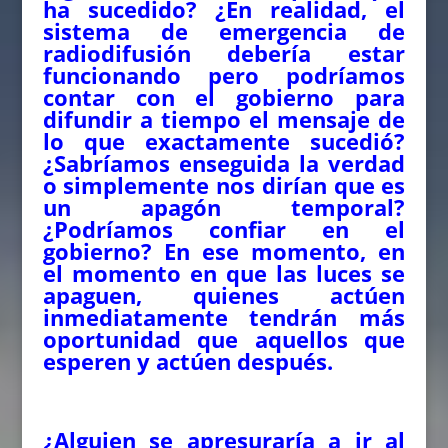
ha sucedido? ¿En realidad, el
sistema de emergencia de
radiodifusión debería estar
funcionando pero podríamos
contar con el gobierno para
difundir a tiempo el mensaje de
lo que exactamente sucedió?
¿Sabríamos enseguida la verdad
o simplemente nos dirían que es
un apagón temporal?
¿Podríamos confiar en el
gobierno? En ese momento, en
el momento en que las luces se
apaguen, quienes actúen
inmediatamente tendrán más
oportunidad que aquellos que
esperen y actúen después.
¿Alguien se apresuraría a ir al