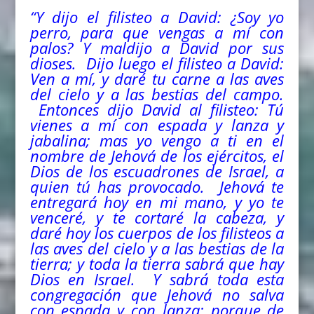
“Y dijo el filisteo a David: ¿Soy yo
perro, para que vengas a mí con
palos? Y maldijo a David por sus
dioses. Dijo luego el filisteo a David:
Ven a mí, y daré tu carne a las aves
del
cielo y a las bestias
del
campo.
Entonces dijo David al filisteo: Tú
vienes a mí con espada y lanza y
jabalina; mas yo vengo a ti en el
nombre de Jehová de los ejércitos, el
Dios de los escuadrones de Israel, a
quien tú has provocado. Jehová te
entregará hoy en mi mano, y yo te
venceré, y te cortaré la cabeza, y
daré hoy los cuerpos de los filisteos a
las aves del cielo y a las bestias de la
tierra; y toda la tierra sabrá que hay
Dios en Israel. Y sabrá toda esta
congregación que Jehová no salva
con espada y con lanza; porque de