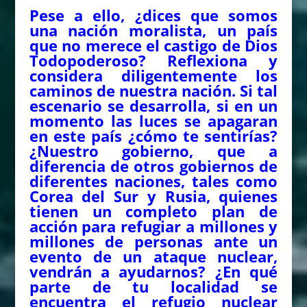
Pese a ello, ¿dices que somos
una nación moralista, un país
que no merece el castigo de Dios
Todopoderoso? Reflexiona y
considera diligentemente los
caminos de nuestra nación. Si tal
escenario se desarrolla, si en un
momento las luces se apagaran
en este país ¿cómo te sentirías?
¿Nuestro gobierno, que a
diferencia de otros gobiernos de
diferentes naciones, tales como
Corea del Sur y Rusia, quienes
tienen un completo plan de
acción para refugiar a millones y
millones de personas ante un
evento de un ataque nuclear,
vendrán a ayudarnos? ¿En qué
parte de tu localidad se
encuentra el refugio nuclear