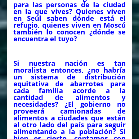
para las personas de la ciudad
en la que vives? Quienes viven
en Seúl saben dónde está el
refugio, quienes viven en Moscú
también lo conocen ¿dónde se
encuentra el tuyo?
Si nuestra nación es tan
moralista entonces, ¿no habría
un sistema de distribución
equitativa de abarrotes para
cada familia acorde a la
cantidad de alimentos y
necesidades? ¿El gobierno no
proveerá camionadas de
alimentos a ciudades que están
al otro lado del país para seguir
alimentando a la población? Si
bien es cierto, contamos con