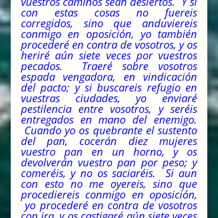
vuestros caminos sean desiertos. Y si
con estas cosas no fuereis
corregidos, sino que anduviereis
conmigo en oposición, yo también
procederé en contra de vosotros, y os
heriré aún siete veces por vuestros
pecados. Traeré sobre vosotros
espada vengadora, en vindicación
del pacto; y si buscareis refugio en
vuestras ciudades, yo enviaré
pestilencia entre vosotros, y seréis
entregados en mano
del
enemigo.
Cuando yo os quebrante el sustento
del pan, cocerán diez mujeres
vuestro pan en un horno, y os
devolverán vuestro pan por peso; y
comeréis, y no os saciaréis. Si aun
con esto no me oyereis, sino que
procediereis conmigo en oposición,
yo procederé en contra de vosotros
con ira, y os castigaré aún siete veces