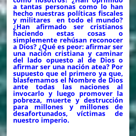
a tantas personas como lo han
hecho nuestras políticas fiscales
y militares en todo el mundo?
¿Han afirmado ser cristianos
haciendo estas cosas o
simplemente rehúsan reconocer
a Dios? ¿Qué es peor: afirmar ser
una nación cristiana y caminar
del lado opuesto al de Dios o
afirmar ser una nación atea? Por
supuesto que el primero ya que,
blasfemamos el Nombre de Dios
ante todas las naciones al
invocarlo y luego promover la
pobreza, muerte y destrucción
para millones y millones de
desafortunados, víctimas de
nuestro imperio.