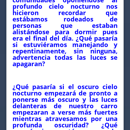
profundo cielo nocturno nos
hicieron recordar que
estábamos rodeados de
personas que estaban
alistándose para dormir pues
era el final del día. ¿Qué pasaría
si estuviéramos manejando y
repentinamente, sin ninguna,
advertencia todas las luces se
apagaran?
¿Qué pasaría si el oscuro cielo
nocturno empezará de pronto a
ponerse más oscuro y las luces
delanteras de nuestro carro
empezaran a verse más fuertes
mientras atravesamos por una
profunda oscuridad? ¿Qué