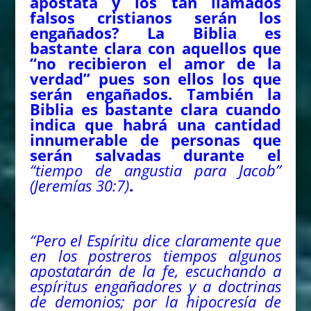
apóstata y los tan llamados
falsos cristianos serán los
engañados? La Biblia es
bastante clara con aquellos que
“no recibieron el amor de la
verdad” pues son ellos los que
serán engañados. También la
Biblia es bastante clara cuando
indica que habrá una cantidad
innumerable de personas que
serán salvadas durante el
“tiempo de angustia para Jacob”
(Jeremías 30:7)
.
“Pero el Espíritu dice claramente que
en los postreros tiempos algunos
apostatarán de la fe, escuchando a
espíritus engañadores y a doctrinas
de demonios; por la hipocresía de