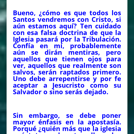
Bueno, ¿cómo es que todos los
Santos vendremos con Cristo, si
aún estamos aquí? Ten cuidado
con esa falsa doctrina de que la
Iglesia pasará por la Tribulación.
Confía en mí, probablemente
aún se dirán mentiras, pero
aquellos que tienen ojos para
ver, aquellos que realmente son
salvos, serán raptados primero.
Uno debe arrepentirse y por fe
aceptar a Jesucristo como su
Salvador o sino serás dejado.
Sin embargo, se debe poner
mayor énfasis en la apostasía.
Porqué ¿quién más que la iglesia