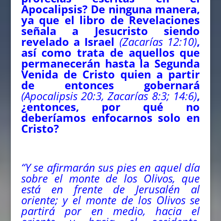
Apocalipsis? De ninguna manera,
ya que el libro de Revelaciones
señala a Jesucristo siendo
revelado a Israel
(Zacarías 12:10)
,
así como trata de aquellos que
permanecerán hasta la Segunda
Venida de Cristo quien a partir
de entonces gobernará
(Apocalipsis 20:3, Zacarías 8:3; 14:6)
,
¿entonces, por qué no
deberíamos enfocarnos solo en
Cristo?
“Y se afirmarán sus pies en aquel día
sobre el monte de los Olivos, que
está en frente de Jerusalén al
oriente; y el monte de los Olivos se
partirá por en medio, hacia el