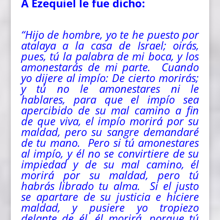
A Ezequiel le fue dicho:
“Hijo de hombre, yo te he puesto por
atalaya a la casa de Israel; oirás,
pues, tú la palabra de mi boca, y los
amonestarás de mi parte. Cuando
yo dijere al impío: De cierto morirás;
y tú no le amonestares ni le
hablares, para que el impío sea
apercibido de su mal camino a fin
de que viva, el impío morirá por su
maldad, pero su sangre demandaré
de tu mano. Pero si tú amonestares
al impío, y él no se convirtiere de su
impiedad y de su mal camino, él
morirá por su maldad, pero tú
habrás librado tu
alma
. Si el justo
se apartare de su justicia e hiciere
maldad, y pusiere yo tropiezo
delante de él, él morirá, porque tú