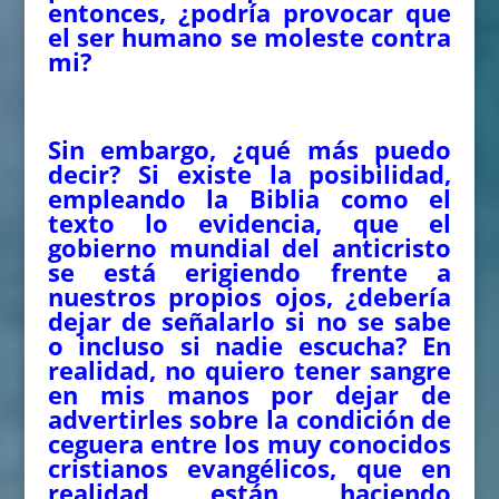
entonces, ¿podría provocar que
el ser humano se moleste contra
mi?
Sin embargo, ¿qué más puedo
decir? Si existe la posibilidad,
empleando la Biblia como el
texto lo evidencia, que el
gobierno mundial del anticristo
se está erigiendo frente a
nuestros propios ojos, ¿debería
dejar de señalarlo si no se sabe
o incluso si nadie escucha? En
realidad, no quiero tener sangre
en mis manos por dejar de
advertirles sobre la condición de
ceguera entre los muy conocidos
cristianos evangélicos, que en
realidad están haciendo