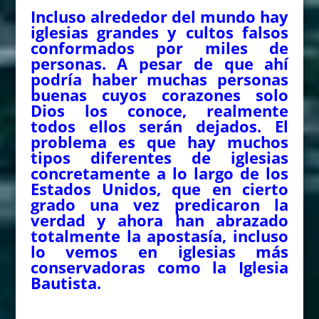
Incluso alrededor del mundo hay
iglesias grandes y cultos falsos
conformados por miles de
personas. A pesar de que ahí
podría haber muchas personas
buenas cuyos corazones solo
Dios los conoce, realmente
todos ellos serán dejados. El
problema es que hay muchos
tipos diferentes de iglesias
concretamente a lo largo de los
Estados Unidos, que en cierto
grado una vez predicaron la
verdad y ahora han abrazado
totalmente la apostasía, incluso
lo vemos en iglesias más
conservadoras como la Iglesia
Bautista.