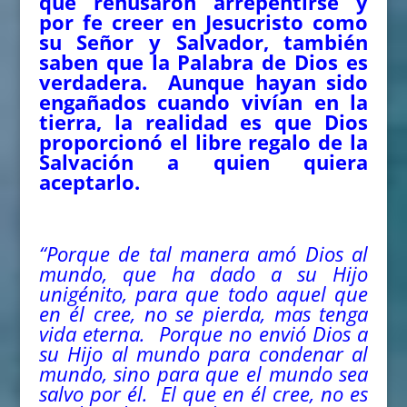
que rehusaron arrepentirse y
por fe creer en Jesucristo como
su Señor y Salvador, también
saben que la Palabra de Dios es
verdadera. Aunque hayan sido
engañados cuando vivían en la
tierra, la realidad es que Dios
proporcionó el libre regalo de la
Salvación a quien quiera
aceptarlo.
“Porque de tal manera amó Dios al
mundo, que ha dado a su Hijo
unigénito, para que todo aquel que
en él cree, no se pierda, mas tenga
vida eterna. Porque no envió Dios a
su Hijo al mundo para condenar al
mundo, sino para que el mundo sea
salvo por él. El que en él cree, no es