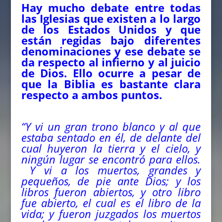
Hay mucho debate entre todas
las Iglesias que existen a lo largo
de los Estados Unidos y que
están regidas bajo diferentes
denominaciones y ese debate se
da respecto al infierno y al juicio
de Dios. Ello ocurre a pesar de
que la Biblia es bastante clara
respecto a ambos puntos.
“Y vi un gran trono blanco y al que
estaba sentado en él, de delante del
cual huyeron la tierra y el cielo, y
ningún lugar se encontró para ellos.
Y vi a los muertos, grandes y
pequeños, de pie ante Dios; y los
libros fueron abiertos, y otro libro
fue abierto, el cual es el libro de la
vida; y fueron juzgados los muertos