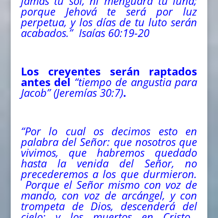
jamás tu sol, ni menguará tu luna;
porque Jehová te será por luz
perpetua, y los días de tu luto serán
acabados.” Isaías 60:19-20
Los creyentes serán raptados
antes del
“tiempo de angustia para
Jacob” (Jeremías 30:7)
.
“Por lo cual os decimos esto en
palabra del Señor: que nosotros que
vivimos, que habremos quedado
hasta la venida del Señor, no
precederemos a los que durmieron.
Porque el Señor mismo con voz de
mando, con voz de arcángel, y con
trompeta de Dios, descenderá
del
cielo; y los muertos en Cristo