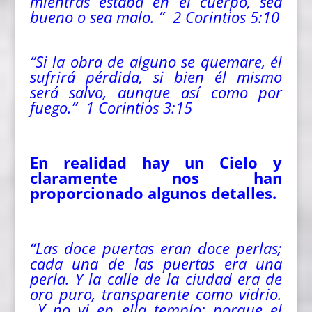
mientras estaba en el cuerpo, sea
bueno o sea malo. ” 2 Corintios 5:10
“Si la obra de alguno se quemare, él
sufrirá pérdida, si bien él mismo
será salvo, aunque así
como
por
fuego.”
1 Corintios 3:15
En realidad hay un Cielo y
claramente nos han
proporcionado algunos detalles.
“Las doce puertas eran doce perlas;
cada una de las puertas era una
perla. Y la calle de la ciudad era de
oro puro, transparente
como
vidrio.
Y no vi en ella templo; porque el