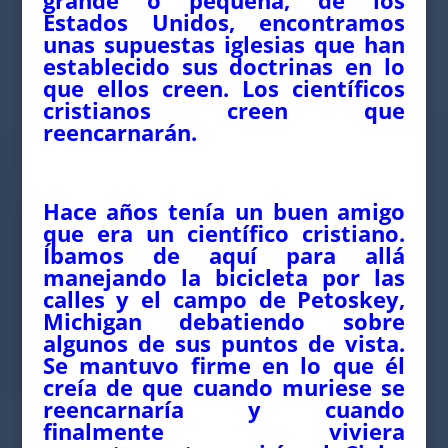
grande o pequeña, de los
Estados Unidos, encontramos
unas supuestas iglesias que han
establecido sus doctrinas en lo
que ellos creen. Los científicos
cristianos creen que
reencarnarán.
Hace años tenía un buen amigo
que era un científico cristiano.
Íbamos de aquí para allá
manejando la bicicleta por las
calles y el campo de Petoskey,
Michigan debatiendo sobre
algunos de sus puntos de vista.
Se mantuvo firme en lo que él
creía de que cuando muriese se
reencarnaría y cuando
finalmente viviera