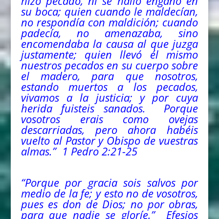
hizo pecado, ni se halló engaño en
su boca; quien cuando le maldecían,
no respondía con maldición; cuando
padecía, no amenazaba, sino
encomendaba la causa al que juzga
justamente; quien llevó él mismo
nuestros pecados en su cuerpo sobre
el madero, para que nosotros,
estando muertos a los pecados,
vivamos a la justicia; y por cuya
herida fuisteis sanados. Porque
vosotros erais como ovejas
descarriadas, pero ahora habéis
vuelto al Pastor y Obispo de vuestras
almas
.” 1 Pedro 2:21-25
“Porque por gracia sois salvos por
medio de la fe; y esto no de vosotros,
pues es don de Dios; no por obras,
para que nadie se gloríe.”
Efesios