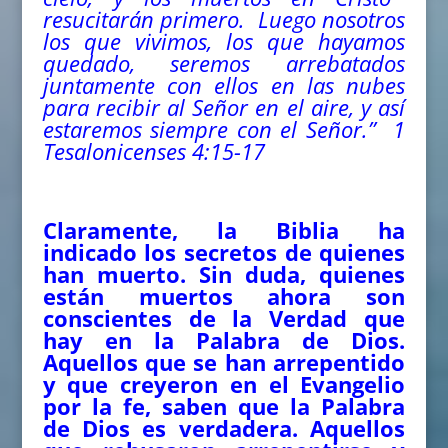
resucitarán primero. Luego nosotros
los que vivimos, los que hayamos
quedado, seremos arrebatados
juntamente con ellos en las nubes
para recibir al Señor en el aire, y así
estaremos siempre con el Señor.”
1
Tesalonicenses 4:15-17
Claramente, la Biblia ha
indicado los secretos de quienes
han muerto. Sin duda, quienes
están muertos ahora son
conscientes de la Verdad que
hay en la Palabra de Dios.
Aquellos que se han arrepentido
y que creyeron en el Evangelio
por la fe, saben que la Palabra
de Dios es verdadera. Aquellos