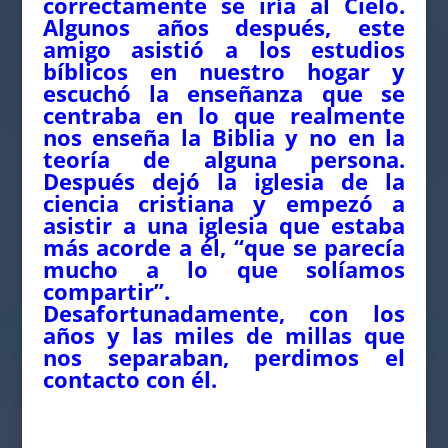
correctamente se iría al Cielo.
Algunos años después, este
amigo asistió a los estudios
bíblicos en nuestro hogar y
escuchó la enseñanza que se
centraba en lo que realmente
nos enseña la Biblia y no en la
teoría de alguna persona.
Después dejó la iglesia de la
ciencia cristiana y empezó a
asistir a una iglesia que estaba
más acorde a él, “que se parecía
mucho a lo que solíamos
compartir”.
Desafortunadamente, con los
años y las miles de millas que
nos separaban, perdimos el
contacto con él.