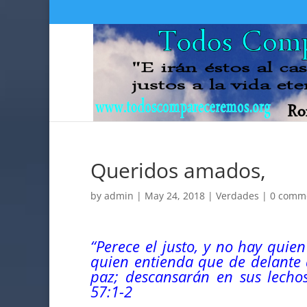
Queridos amados,
by
admin
|
May 24, 2018
|
Verdades
|
0 comm
“Perece el justo, y no hay quie
quien entienda que de delante d
paz
; descansarán en sus lech
57:1-2