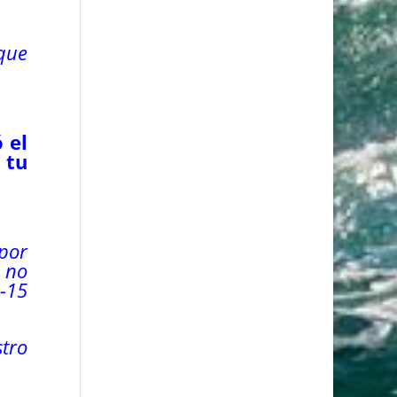
que
 el
 tu
por
a no
4-15
stro