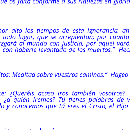
que os falta conforme a sus riquezas en glori
or alto los tiempos de esta ignorancia, ah
todo lugar, que se arrepientan; por cuanto
juzgará al mundo con justicia, por aquel var
s con haberle levantado de los muertos.” He
citos: Meditad sobre vuestros caminos.” Hageo
ce: ¿Queréis acaso iros también vosotros?
 ¿a quién iremos? Tú tienes palabras de v
o y conocemos que tú eres el Cristo, el Hijo