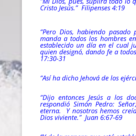
“Mi Dios, pues, suplirá todo lo 
Cristo Jesús.” Filipenses 4:19
“Pero Dios, habiendo pasado p
manda a todos los hombres en 
establecido un día en el cual 
quien designó, dando fe a todo
17:30-31
“Así ha dicho Jehová de los ejér
“Dijo entonces Jesús a los do
respondió Simón Pedro: Señor,
eterna. Y nosotros hemos creíd
Dios viviente.” Juan 6:67-69