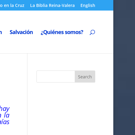
o en la Cruz
La Biblia Reina-Valera
English
n
Salvación
¿Quiénes somos?
 hay
en
la
aías