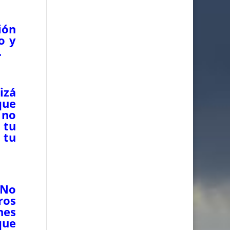
ión
o y
.
izá
que
 no
 tu
 tu
¿No
ros
nes
que