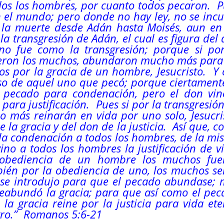
odos los hombres, por cuanto todos pecaron. 
n el mundo; pero donde no hay ley, no se inc
 la muerte desde Adán hasta Moisés, aun en 
a transgresión de Adán, el cual es figura
del
o fue como la transgresión; porque si por
ieron los muchos, abundaron mucho más para 
os por la gracia de un hombre, Jesucristo. Y
so de aquel uno que pecó; porque ciertament
o pecado para condenación, pero el don vin
ara justificación. Pues si por la transgresió
o más reinarán en vida por uno solo, Jesucri
e la gracia y
del
don de la justicia. Así que, 
 la condenación a todos los hombres, de la m
ino a todos los hombres la justificación de v
obediencia de un hombre los muchos fue
mbién por la obediencia de uno, los muchos s
ey se introdujo para que el pecado abundase;
eabundó la gracia; para que así como el pec
la gracia reine por la justicia para vida et
stro.” Romanos 5:6-21