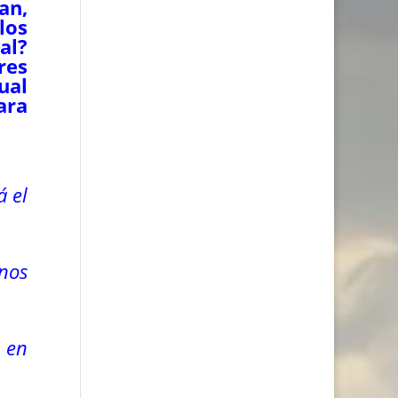
an,
los
al?
res
ual
ara
á el
anos
a en