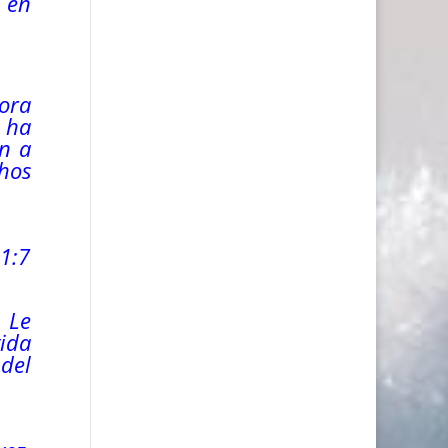
a en
ora
 ha
ón a
chos
 1:7
 Le
ida
 del