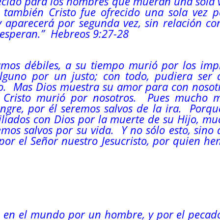
lecido para los hombres que mueran una sola 
sí también Cristo fue ofrecido una sola vez 
y aparecerá por segunda vez, sin relación co
e esperan.” Hebreos 9:27-28
mos débiles, a su tiempo murió por los impí
guno por un justo; con todo, pudiera ser 
o. Mas Dios muestra su amor para con nosotr
 Cristo murió por nosotros. Pues mucho m
angre, por él seremos salvos de la ira. Porqu
iliados con Dios por la muerte de su Hijo, m
emos salvos por su vida. Y no sólo esto, sino
por el Señor nuestro Jesucristo, por quien h
ó en el mundo por un hombre, y por el pecad