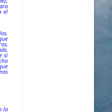
vez,
para
n el
os.
que
os,
ás,
e si
ucho
 que
emos
o la