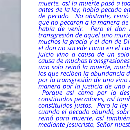
muerte, así la muerte pasó a t
antes de la ley, había pecado e
de pecado. No obstante, reinó
que no pecaron a la manera de l
había de venir. Pero el don n
transgresión de aquel uno mur
muchos la gracia y el don de Di
el don no sucede como en el ca
juicio vino a causa de un sol
causa de muchas transgresiones p
uno solo reinó la muerte, much
los que reciben la abundancia d
por la transgresión de uno vino
manera por la justicia de uno v
Porque así como por la des
constituidos pecadores, así ta
constituidos justos. Pero la l
cuando el pecado abundó, sobr
reinó para muerte, así también 
mediante Jesucristo, Señor nue