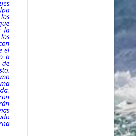
Pues
ulpa
los
que
 la
los
 con
e el
o a
n de
sto,
como
isma
ida.
ron
erán
 mas
ado
erna