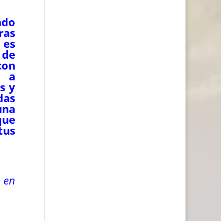
ado
ras
 es
 de
con
e a
s y
das
una
que
tus
a en