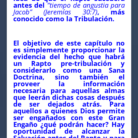
antes del
“tiempo de angustia para
Jacob” (Jeremías 30:7)
, más
conocido como la Tribulación.
El objetivo de este capítulo no
es simplemente proporcionar la
evidencia del hecho que habrá
un Rapto pre-tribulación y
considerarlo como una Sana
Doctrina, sino también el
proveer la información
necesaria para aquellas almas
que leerán dichas cosas después
de ser dejados atrás. Para
aquellos a quienes Dios permite
ser engañados con este Gran
Engaño ¿qué podrán hacer? Hay
oportunidad de alcanzar la
Salvación antes del Rapto y para