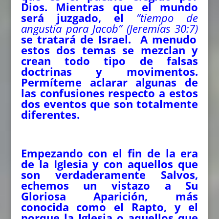
Dios. Mientras que el mundo
será juzgado, el
“tiempo de
angustia para Jacob” (Jeremías 30:7)
se tratará de Israel. A menudo
estos dos temas se mezclan y
crean todo tipo de falsas
doctrinas y movimentos.
Permíteme aclarar algunas de
las confusiones respecto a estos
dos eventos que son totalmente
diferentes.
Empezando con el fin de la era
de la Iglesia y con aquellos que
son verdaderamente Salvos,
echemos un vistazo a Su
Gloriosa Aparición, más
conocida como el Rapto, y el
porque la Iglesia o aquellos que