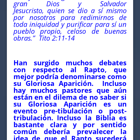
gran Dios y Salvador
Jesucristo, quien se dio a sí mismo
por nosotros para redimirnos de
toda iniquidad y purificar para sí un
pueblo propio, celoso de buenas
obras.”
Tito 2:11-14
Han surgido muchos debates
con respecto al Rapto, que
mejor podría denominarse como
su Gloriosa Aparición. Incluso
hay muchos pastores que aún
están en el dilema de no saber si
su Gloriosa Aparición es un
evento pre-tibulación o post-
tribulación. Incluso la Biblia es
bastante clara y por sentido
común debería prevalecer la
idea de que el Rapto sucederá