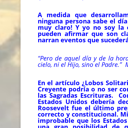
A medida que desarrollam
ninguna persona sabe el día 
muy claro! Y yo no soy la 
pueden afirmar que son cla
narran eventos que suceder
“
Pero de aquel día y de la hora
cielo, ni el Hijo, sino el Padre.”
M
En el artículo ¿Lobos Solita
Creyente podría o no ser co
las Sagradas Escrituras. Co
Estados Unidos debería decl
Roosevelt fue el último pr
correcto y constitucional. 
improbable que los Estados 
una gran posibilidad de q