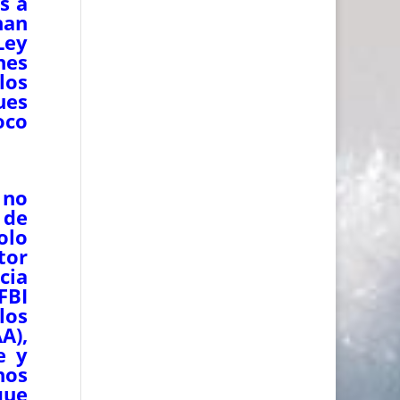
s a
han
Ley
nes
los
ues
oco
 no
 de
olo
tor
cia
FBI
los
A),
e y
hos
que