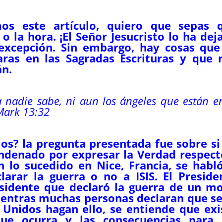
os este artículo, quiero que sepas 
o la hora. ¡El Señor Jesucristo lo ha dej
excepción. Sin embargo, hay cosas que
ras en las Sagradas Escrituras y que 
án.
 nadie sabe, ni aun los ángeles que están e
ark 13:32
rios? la pregunta presentada fue sobre si
ndenado por expresar la Verdad respect
n lo sucedido en Nice, Francia, se habló
arar la guerra o no a ISIS. El Preside
esidente que declaró la guerra de un m
Mientras muchas personas declaran que se
Unidos hagan ello, se entiende que exi
ue ocurra y las consecuencias para 