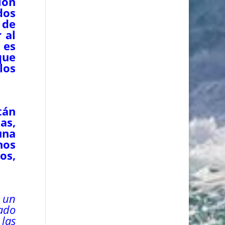
ión
dos
 de
 al
 es
que
los
tán
as,
una
nos
os,
 un
ado
 las