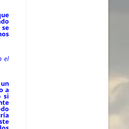
que
ado
 se
nos
n el
 un
o a
 si
nte
odo
ría
ste
los