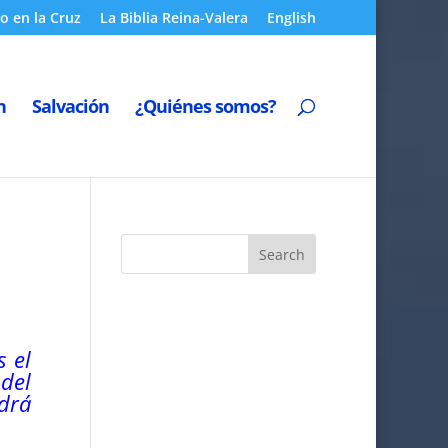
o en la Cruz
La Biblia Reina-Valera
English
n
Salvación
¿Quiénes somos?
 el
 del
ndrá