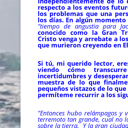
Independientemente de lo q
respecto a los eventos futur
los problemas que una pers
los días. En algún momento 
“tiempo de angustia para Ja
conocido como la Gran Tr
Cristo venga y arrebate a lo
que murieron creyendo en El
Si tú, mi querido lector, er
viendo cómo transcurr
incertidumbres y desesperan
muestra de lo que finalme
pequeños vistazos de lo que 
permíteme recurrir a los sigu
“
Entonces hubo relámpagos y vo
terremoto
tan grande, cual no 
sobre la tierra.
Y la gran ciudad