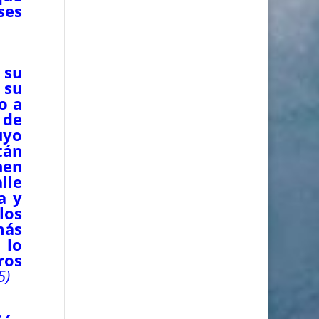
ses
 su
 su
o a
 de
uyo
tán
nen
lle
a y
los
más
 lo
ros
5
)