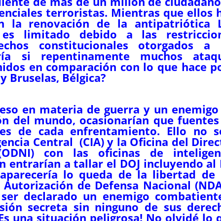
iente de más de un millón de ciudadano
nciales terroristas. Mientras que ellos 
n la renovación de la antipatriótica 
es limitado debido a las restriccio
echos constitucionales otorgados a 
ría si repentinamente muchos ataq
nidos en comparación con lo que hace p
y Bruselas, Bélgica?
reso en materia de guerra y un enemigo
ión del mundo, ocasionarían que fuentes
tes de cada enfrentamiento. Ello no s
gencia Central (CIA) y la Oficina del Direc
(ODNI) con las oficinas de inteligen
 entrarían a tallar el DOJ incluyendo al 
parecería lo queda de la libertad de 
 Autorización de Defensa Nacional (NDA
 ser declarado un enemigo combatient
isión secreta sin ninguno de sus derec
Es una situación peligrosa! No olvidé lo 