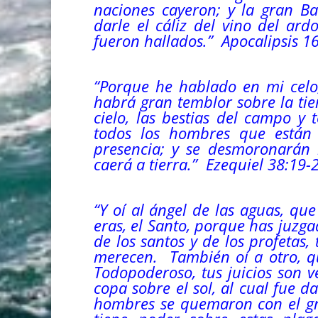
naciones cayeron; y la gran B
darle el cáliz
del
vino
del
ardor
fueron hallados.” Apocalipsis 1
“
Porque he hablado en mi celo
habrá gran temblor sobre la tier
cielo, las bestias del campo y 
todos los hombres que están 
presencia; y se desmoronarán 
caerá a tierra.” Ezequiel 38:19-
“
Y oí al ángel de las aguas, que
eras, el Santo, porque has juzga
de los santos y de los profetas
merecen. También oí a otro, qu
Todopoderoso, tus juicios son 
copa sobre el sol, al cual fue
hombres se quemaron con el gr