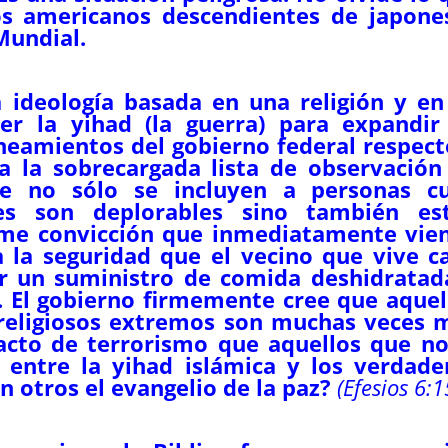
os americanos descendientes de japone
Mundial.
 ideología basada en una religión y en
r la yihad (la guerra) para expandir
ineamientos del gobierno federal respect
a la sobrecargada lista de observación
ue no sólo se incluyen a personas c
es son deplorables sino también es
irme convicción que inmediatamente vie
la seguridad que el vecino que vive ca
ir un suministro de comida deshidratad
 El gobierno firmemente cree que aquel
 religiosos extremos son muchas veces 
cto de terrorismo que aquellos que no
 entre la yihad islámica y los verdade
 otros el evangelio de la paz?
(
Efesios
6:1