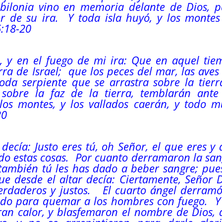
abilonia vino en memoria delante de Dios, p
 de su ira.
Y toda isla huyó, y los montes
6:18-20
, y en el fuego de mi ira: Que en aquel tie
ra de Israel;
que los peces del mar, las aves
toda serpiente que se arrastra sobre la tierr
sobre la faz de la tierra, temblarán ante
los montes, y los vallados caerán, y todo m
20
 decía: Justo eres tú, oh Señor, el que eres y
do estas cosas.
Por cuanto derramaron la san
, también tú les has dado a beber sangre; pue
e desde el altar decía: Ciertamente, Señor 
verdaderos y justos.
El cuarto ángel derramó
 dado para quemar a los hombres con fuego.
Y
an calor, y blasfemaron el nombre de Dios, 