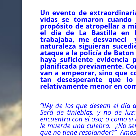
Un evento de extraordinari
vidas se tomaron cuando
propósito de atropellar a m
el día de La Bastilla en 
trabajaba, me desvanecí y
naturaleza siguieran suced
ataque a la policía de Bato
haya suficiente evidencia
planificada previamente. Co
van a empeorar, sino que co
tan desesperante que lo
relativamente menor en com
“
!!Ay de los que desean el día 
Será de tinieblas, y no de luz;
encuentra con el oso; o como si
le muerde una culebra. ¿No será
que no tiene resplandor?”
Amós