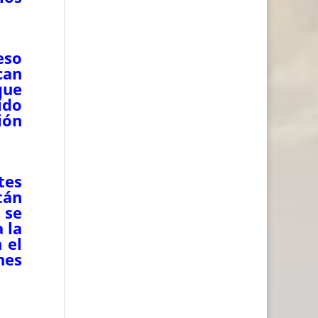
eso
can
que
ido
ión
tes
tán
 se
 la
 el
nes