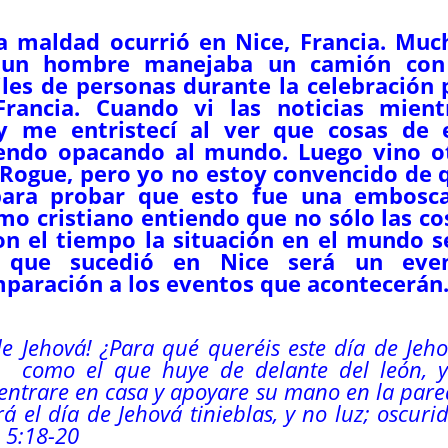
a maldad ocurrió en Nice, Francia. Muc
 un hombre manejaba un camión con
iles de personas durante la celebración 
Francia. Cuando vi las noticias mient
 me entristecí al ver que cosas de 
iendo opacando al mundo. Luego vino o
n Rogue, pero yo no estoy convencido de 
 para probar que esto fue una embosc
mo cristiano entiendo que no sólo las co
n el tiempo la situación en el mundo s
 que sucedió en Nice será un eve
paración a los eventos que acontecerán
de Jehová!
¿Para qué queréis este día de Jeh
como el que huye de delante del león, y
 entrare en casa y apoyare su mano en la pare
 el día de Jehová tinieblas, y no luz; oscuri
5:18-20