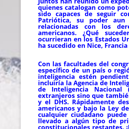
Juntos han reunido un exped
quienes catalogan como pote
sido capaces de seguir co
Patriótica, su poder aun 
relacionadas con los der
americanos. ¿Qué sucede
ocurrieran en los Estados U
ha sucedido en Nice, Francia 
Con las facultades del cong
específico de un país o reg
inteligencia estén pendien
incluiría la Agencia de Inteli
de Inteligencia Nacional 
extranjeros sino que también
y el DHS. Rápidamente desa
americanos y bajo la Ley de
cualquier ciudadano puede
llevado a algún tipo de pr
constitucionales restantes. ¡