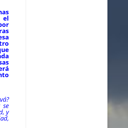
has
 el
por
ras
esa
tro
que
ada
sas
erá
nto
.
ová?
 se
d, y
dad,