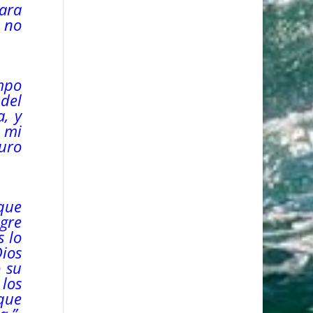
ara
 no
mpo
 del
a, y
 mi
uro
 que
gre
s lo
Dios
 su
 los
que