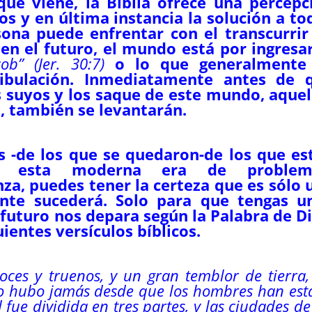
ue viene, la Biblia ofrece una percepc
os y en última instancia la solución a to
ona puede enfrentar con el transcurrir
en el futuro, el mundo está por ingresar
cob”
(Jer. 30:7)
o lo que generalmente
ibulación. Inmediatamente antes de 
s suyos y los saque de este mundo, aquel
, también se levantarán.
es -de los que se quedaron-de los que es
e esta moderna era de problem
za, puedes tener la certeza que es sólo 
nte sucederá. Solo para que tengas u
futuro nos depara según la Palabra de Di
ientes versículos bíblicos.
ces y truenos, y un gran temblor de tierra,
lo hubo jamás desde que los hombres han est
 fue dividida en tres partes, y las ciudades de