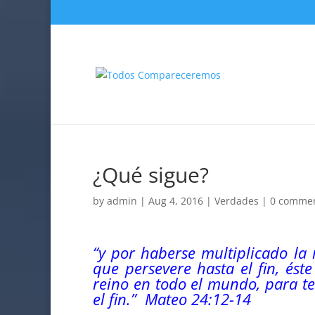
¿Qué sigue?
by
admin
|
Aug 4, 2016
|
Verdades
|
0 comme
“y por haberse multiplicado la
que persevere hasta el fin, ést
reino en todo el mundo, para te
el fin.” Mateo 24:12-14