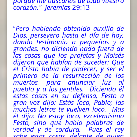
porque me buscaréis de todo vuestro
corazón.”
Jeremías
29:13
“
Pero habiendo obtenido auxilio de
Dios, persevero hasta el día de hoy,
dando testimonio a pequeños y a
grandes, no diciendo nada fuera de
las cosas que los profetas y Moisés
dijeron que habían de suceder:
Que
el Cristo había de padecer, y ser el
primero de la resurrección de los
muertos, para anunciar luz al
pueblo y a los gentiles.
Diciendo él
estas cosas en su defensa, Festo a
gran voz dijo: Estás loco, Pablo; las
muchas letras te vuelven loco.
Mas
él dijo: No estoy loco, excelentísimo
Festo, sino que hablo palabras de
verdad y de cordura.
Pues el rey
sabe estas cosas, delante de quien