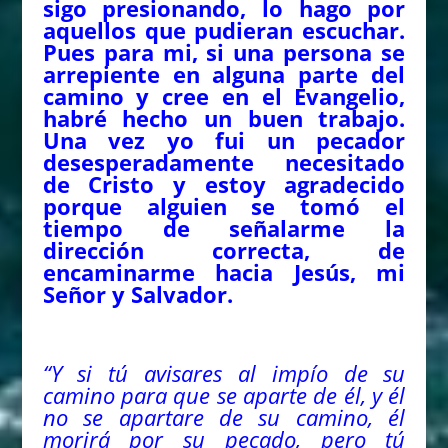
sigo presionando, lo hago por
aquellos que pudieran escuchar.
Pues para mi, si una persona se
arrepiente en alguna parte del
camino y cree en el Evangelio,
habré hecho un buen trabajo.
Una vez yo fui un pecador
desesperadamente necesitado
de Cristo y estoy agradecido
porque alguien se tomó el
tiempo de señalarme la
dirección correcta, de
encaminarme hacia Jesús, mi
Señor y Salvador.
“Y si tú avisares al impío de su
camino para que se aparte de él, y él
no se apartare de su camino, él
morirá por su pecado, pero tú